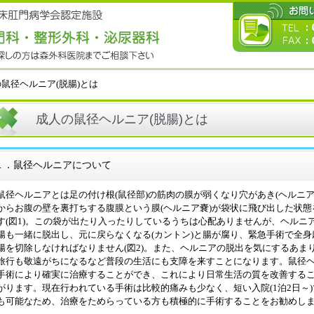
の鼠径ヘルニア(脱腸)とは
成人の鼠径ヘルニア(脱腸)とは
紹介
１．鼠径ヘルニアについて
紹介
径ヘルニアとは足の付け根(鼠径部)の筋肉の膜が弱くなり穴があき(ヘルニア
からお腹の壁を裏打ちする腹膜という膜(ヘルニア嚢)が袋状に飛び出した状態
の病気
す(図1)。この袋が出たり入ったりしているうちは心配ありませんが、ヘルニ
腸も一緒に脱出し、元に戻らなくなる(カントン)と腸が腐り、緊急手術で全身
腸を切除しなければなりません(図2)。また、ヘルニアの脱出を気にするあま
ケイヘルニア)
旅行も敬遠がちになるなど普段の生活にも支障を来すことになります。鼠径
手術により確実に治療することができ、これにより日常生活の質を改善する
がります。現在行われている手術は比較的痛みも少なく、短い入院(1泊2日～
検査について
も可能なため、治療をためらっている方も積極的に手術することをお勧めし