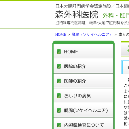
HOME
＞
脱腸（ソケイヘルニア）
＞ 成人
HOME
医院の
医師の
鼠
こ
おしり
ま
に
に
脱腸(ソ
や
は
繋
内視鏡
術