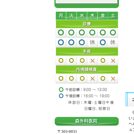
従
い
ヘ
ュ
〒503-0031