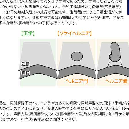
の方法では人工補強材で穴を塞ぐ手術であるため、手術したところに緊
がかからないため再発率が低いうえ、手術する部分だけの麻酔(局所麻酔)
、1泊2日の短期入院での施行が可能です。退院後はすぐに日常生活ができ
ようになりますが、運動や重労働は3週間ほど控えていただきます。当院で
下半身麻酔(腰椎麻酔)での手術も行っています。
在、局所麻酔下のヘルニア手術は多くの病院で局所麻酔での日帰り手術が行
人の生活スタイルは異なり、短期入院ですぐ仕事に戻りたい人もいれば、ゆ
います。麻酔方法(局所麻酔あるいは腰椎麻酔の選択)や入院期間(1泊2日から
じますので、担当医(森俊治)にご相談ください。