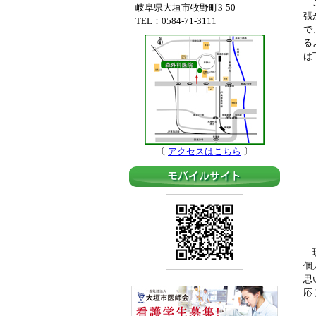
こ
岐阜県大垣市牧野町3-50
張
TEL：0584-71-3111
で
る
は
〔
アクセスはこちら
〕
現
個
思
応