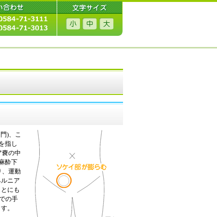
門)、こ
を指し
ア嚢の中
麻酔下
り、運動
ヘルニア
ことにも
)での手
ます。