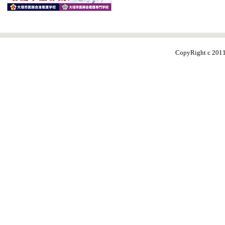
CopyRight c 20