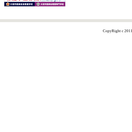
CopyRight c 20