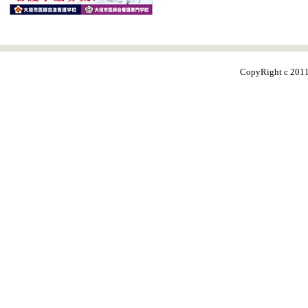
CopyRight c 20