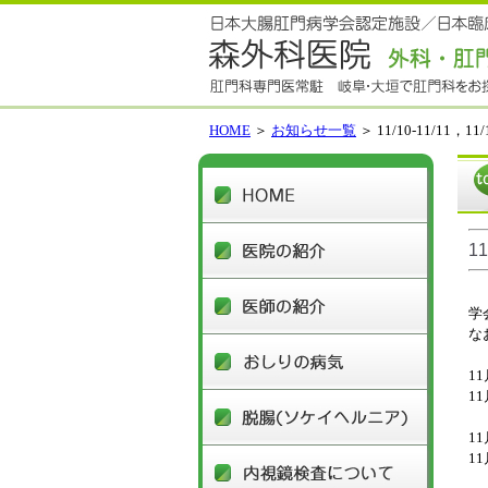
HOME
＞
お知らせ一覧
＞ 11/10-11/11，
HOME
医院の
1
医師の
学
な
おしり
1
1
脱腸(ソ
1
内視鏡
1