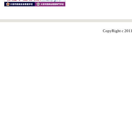
CopyRight c 20