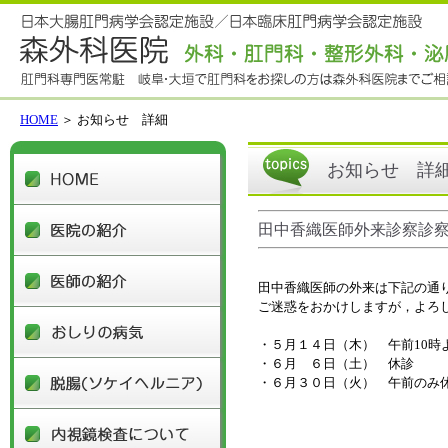
HOME
＞ お知らせ 詳細
HOME
お知らせ 詳
医院の紹介
田中香織医師外来診察診察
医師の紹介
田中香織医師の外来は下記の通
ご迷惑をおかけしますが，よろ
おしりの病気
・５月１４日（木） 午前10時
・６月 ６日（土） 休診
脱腸(ソケイヘルニア)
・６月３０日（火） 午前のみ
内視鏡検査について