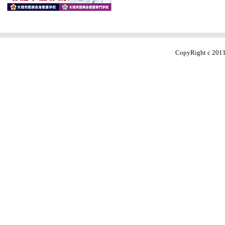
CopyRight c 20